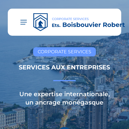
Skip
to
main
Menu
content
CORPORATE SERVICES
SERVICES AUX ENTREPRISES
Une expertise internationale,
un ancrage monégasque